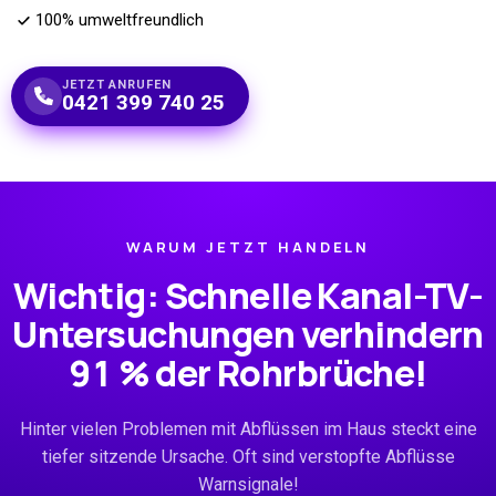
100% umweltfreundlich
JETZT ANRUFEN
0421 399 740 25
WARUM JETZT HANDELN
Wichtig: Schnelle Kanal-TV-
Untersuchungen verhindern
91 %
der Rohrbrüche!
Hinter vielen Problemen mit Abflüssen im Haus steckt eine
tiefer sitzende Ursache. Oft sind verstopfte Abflüsse
Warnsignale!